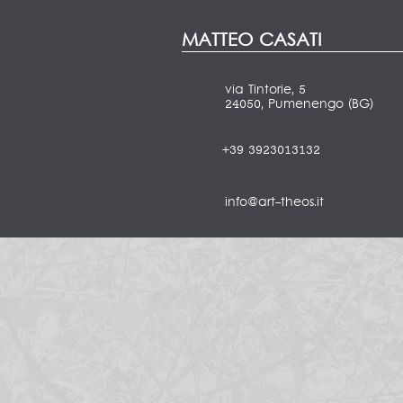
MATTEO CASATI
via Tintorie, 5
24050, Pumenengo (BG)
+39 3923013132
info@art-theos.it